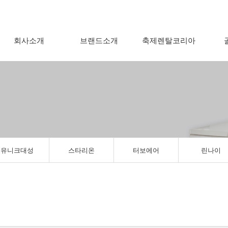
회사소개
브랜드소개
축제렌탈코리아
유니크대성
스타리온
터보에어
린나이