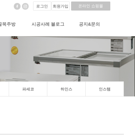
온라인 쇼핑몰
로그인
회원가입
골목주방
시공사례 블로그
공지&문의
파세코
하인스
인스템