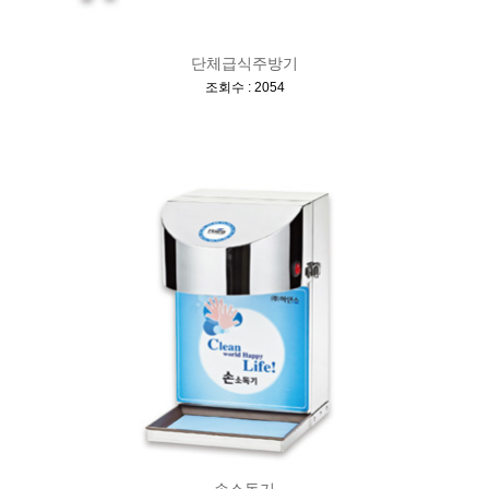
단체급식주방기
[
]
조회수 : 2054