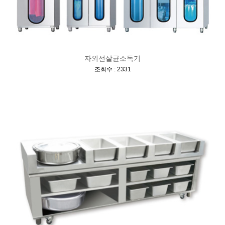
자외선살균소독기
[
]
조회수 : 2331